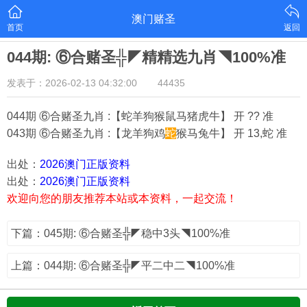
澳门赌圣
首页
返回
044期: ⑥合赌圣╬◤精精选九肖◥100%准
发表于：2026-02-13 04:32:00
44435
044期 ⑥合赌圣九肖 :【蛇羊狗猴鼠马猪虎牛】 开 ?? 准
043期 ⑥合赌圣九肖 :【龙羊狗鸡
蛇
猴马兔牛】 开 13,蛇 准
出处：
2026澳门正版资料
出处：
2026澳门正版资料
欢迎向您的朋友推荐本站或本资料，一起交流！
下篇：045期: ⑥合赌圣╬◤稳中3头◥100%准
上篇：044期: ⑥合赌圣╬◤平二中二◥100%准