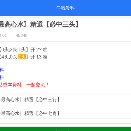
任我发料
我發最高心水〗精選【必中三头】
:01
45340
0头,2头,1头】开 ?? 准
4头,0头,
1头
】开 13 准
资料
资料
站或本资料，一起交流！
我發最高心水〗精選【必中三行】
我發最高心水〗精選【必中七肖】