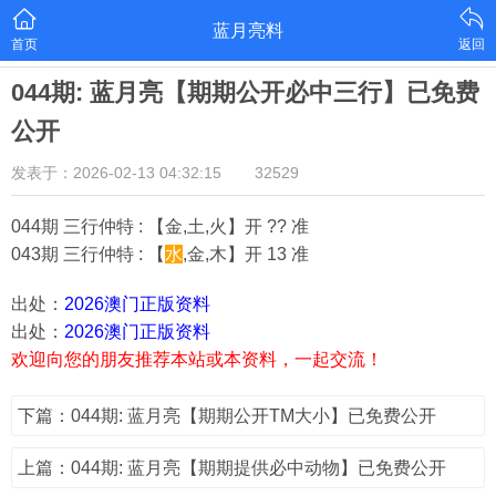
蓝月亮料
首页
返回
044期: 蓝月亮【期期公开必中三行】已免费
公开
发表于：2026-02-13 04:32:15
32529
044期 三行仲特 : 【金,土,火】开 ?? 准
043期 三行仲特 : 【
水
,金,木】开 13 准
出处：
2026澳门正版资料
出处：
2026澳门正版资料
欢迎向您的朋友推荐本站或本资料，一起交流！
下篇：044期: 蓝月亮【期期公开TM大小】已免费公开
上篇：044期: 蓝月亮【期期提供必中动物】已免费公开