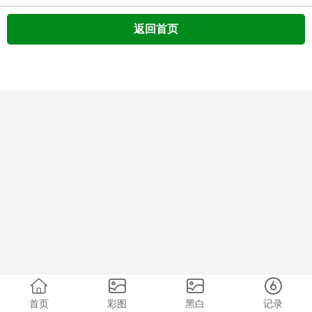
返回首页
首页
彩图
黑白
记录