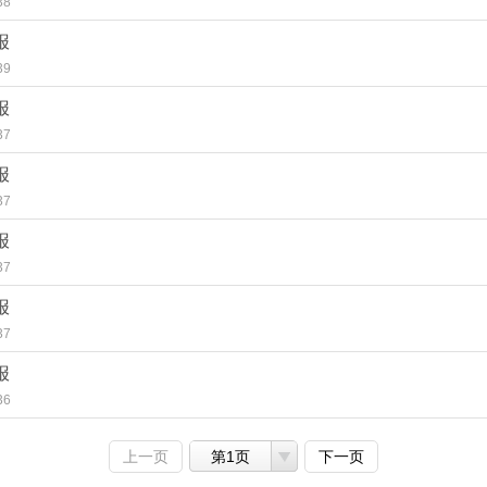
38
报
39
报
37
报
37
报
37
报
37
报
36
上一页
第1页
下一页