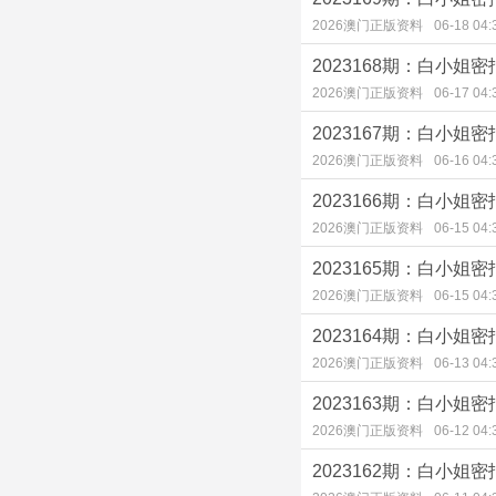
2026澳门正版资料
06-18 04:
2023168期：白小姐密
2026澳门正版资料
06-17 04:
2023167期：白小姐密
2026澳门正版资料
06-16 04:
2023166期：白小姐密
2026澳门正版资料
06-15 04:
2023165期：白小姐密
2026澳门正版资料
06-15 04:
2023164期：白小姐密
2026澳门正版资料
06-13 04:
2023163期：白小姐密
2026澳门正版资料
06-12 04:
2023162期：白小姐密