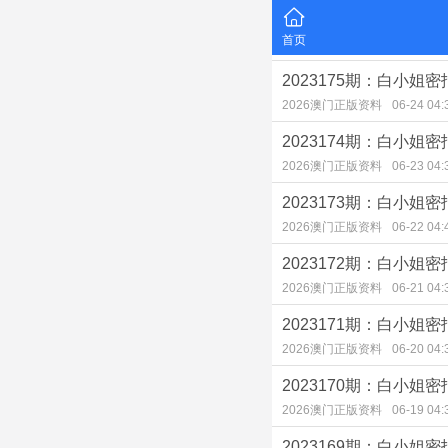
首页
2023175期：白小姐密
2026澳门正版资料
06-24 04:
2023174期：白小姐密
2026澳门正版资料
06-23 04:
2023173期：白小姐密
2026澳门正版资料
06-22 04:
2023172期：白小姐密
2026澳门正版资料
06-21 04:
2023171期：白小姐密
2026澳门正版资料
06-20 04:
2023170期：白小姐密
2026澳门正版资料
06-19 04:
2023169期：白小姐密