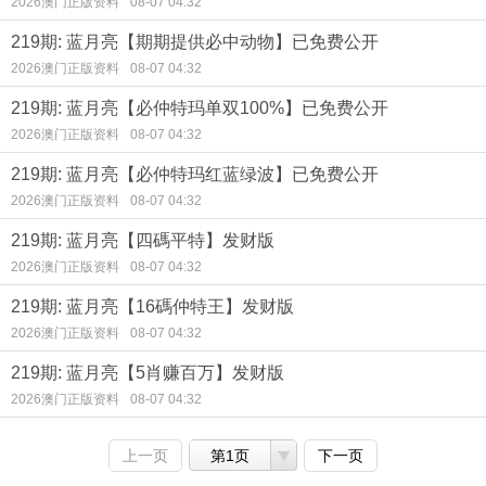
2026澳门正版资料
08-07 04:32
219期: 蓝月亮【期期提供必中动物】已免费公开
2026澳门正版资料
08-07 04:32
219期: 蓝月亮【必仲特玛单双100%】已免费公开
2026澳门正版资料
08-07 04:32
219期: 蓝月亮【必仲特玛红蓝绿波】已免费公开
2026澳门正版资料
08-07 04:32
219期: 蓝月亮【四碼平特】发财版
2026澳门正版资料
08-07 04:32
219期: 蓝月亮【16碼仲特王】发财版
2026澳门正版资料
08-07 04:32
219期: 蓝月亮【5肖赚百万】发财版
2026澳门正版资料
08-07 04:32
上一页
第1页
下一页