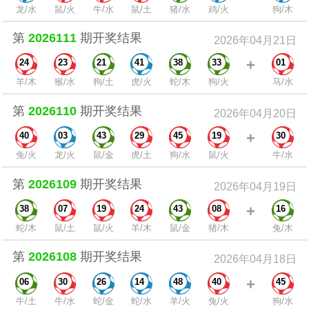
龙/水
鼠/火
牛/水
鼠/土
猪/水
鸡/火
狗/木
第
2026111
期开奖结果
2026年04月21日
+
24
23
21
41
38
33
01
羊/木
猴/水
狗/土
虎/火
蛇/木
狗/火
马/水
第
2026110
期开奖结果
2026年04月20日
+
40
03
43
29
45
19
30
兔/火
龙/火
鼠/金
虎/土
狗/水
鼠/火
牛/水
第
2026109
期开奖结果
2026年04月19日
+
38
07
19
24
43
08
16
蛇/木
鼠/土
鼠/火
羊/木
鼠/金
猪/木
兔/木
第
2026108
期开奖结果
2026年04月18日
+
06
30
26
14
48
40
45
牛/土
牛/水
蛇/金
蛇/水
羊/火
兔/火
狗/水