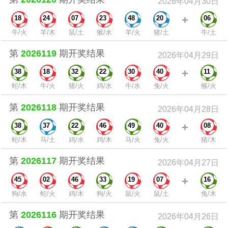
2026年04月30日
+
18
24
07
23
48
20
06
牛/火
羊/木
鼠/土
猴/水
羊/火
猪/土
牛/土
第
2026119
期开奖结果
2026年04月29日
+
38
18
32
22
30
40
11
蛇/木
牛/火
猪/火
鸡/水
牛/水
兔/火
猴/火
第
2026118
期开奖结果
2026年04月28日
+
38
37
22
46
49
40
08
蛇/木
马/土
鸡/水
鸡/木
马/火
兔/火
猪/木
第
2026117
期开奖结果
2026年04月27日
+
45
02
46
33
19
07
16
狗/水
蛇/火
鸡/木
狗/火
鼠/火
鼠/土
兔/木
第
2026116
期开奖结果
2026年04月26日