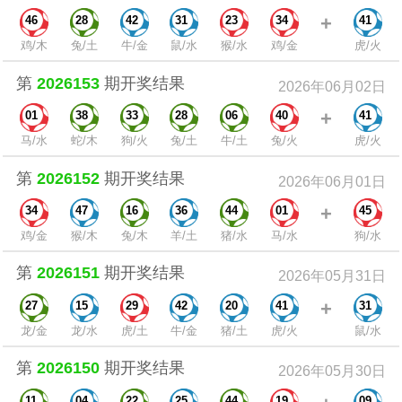
+
46
28
42
31
23
34
41
鸡/木
兔/土
牛/金
鼠/水
猴/水
鸡/金
虎/火
第
2026153
期开奖结果
2026年06月02日
+
01
38
33
28
06
40
41
马/水
蛇/木
狗/火
兔/土
牛/土
兔/火
虎/火
第
2026152
期开奖结果
2026年06月01日
+
34
47
16
36
44
01
45
鸡/金
猴/木
兔/木
羊/土
猪/水
马/水
狗/水
第
2026151
期开奖结果
2026年05月31日
+
27
15
29
42
20
41
31
龙/金
龙/水
虎/土
牛/金
猪/土
虎/火
鼠/水
第
2026150
期开奖结果
2026年05月30日
11
04
22
25
44
19
09