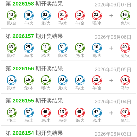
第
2026158
期开奖结果
2026年06月07日
+
43
48
03
01
12
23
16
鼠/金
羊/火
龙/火
马/水
羊/金
猴/水
兔/木
第
2026157
期开奖结果
2026年06月06日
+
43
25
11
31
17
10
40
鼠/金
马/木
猴/火
鼠/水
虎/木
鸡/火
兔/火
第
2026156
期开奖结果
2026年06月05日
+
31
16
11
03
37
12
01
鼠/水
兔/木
猴/火
龙/火
马/土
羊/金
马/水
第
2026155
期开奖结果
2026年06月04日
+
21
37
46
13
40
47
07
狗/土
马/土
鸡/木
马/金
兔/火
猴/木
鼠/土
第
2026154
期开奖结果
2026年06月03日