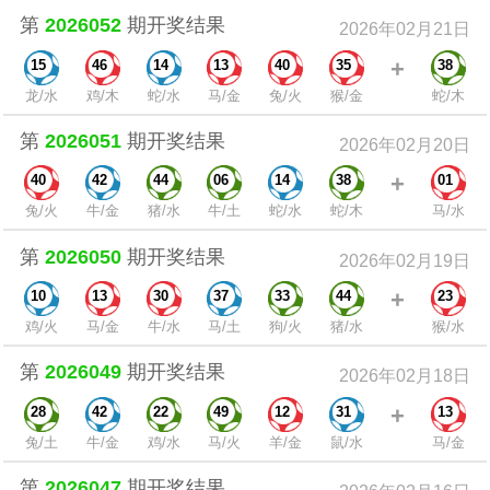
第
2026052
期开奖结果
2026年02月21日
+
15
46
14
13
40
35
38
龙/水
鸡/木
蛇/水
马/金
兔/火
猴/金
蛇/木
第
2026051
期开奖结果
2026年02月20日
+
40
42
44
06
14
38
01
兔/火
牛/金
猪/水
牛/土
蛇/水
蛇/木
马/水
第
2026050
期开奖结果
2026年02月19日
+
10
13
30
37
33
44
23
鸡/火
马/金
牛/水
马/土
狗/火
猪/水
猴/水
第
2026049
期开奖结果
2026年02月18日
+
28
42
22
49
12
31
13
兔/土
牛/金
鸡/水
马/火
羊/金
鼠/水
马/金
第
2026047
期开奖结果