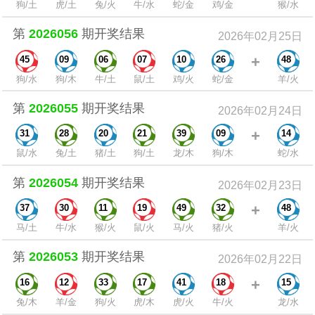
狗/土
虎/土
兔/火
牛/水
蛇/金
鸡/金
猴/水
第
2026056
期开奖结果
2026年02月25日
+
45
09
06
07
10
26
48
狗/水
狗/木
牛/土
鼠/土
鸡/火
蛇/金
羊/火
第
2026055
期开奖结果
2026年02月24日
+
31
28
20
21
39
09
14
鼠/水
兔/土
猪/土
狗/土
龙/木
狗/木
蛇/水
第
2026054
期开奖结果
2026年02月23日
+
37
30
11
19
49
32
48
马/土
牛/水
猴/火
鼠/火
马/火
猪/火
羊/火
第
2026053
期开奖结果
2026年02月22日
+
16
12
33
17
41
18
15
兔/木
羊/金
狗/火
虎/木
虎/火
牛/火
龙/水