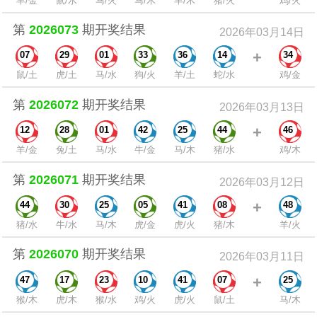
羊/金
鼠/水
马/火
马/木
羊/木
猪/火
鸡/火
第
2026073
期开奖结果
2026年03月14日
+
07
29
01
33
36
14
34
鼠/土
虎/土
马/水
狗/火
羊/土
蛇/水
鸡/金
第
2026072
期开奖结果
2026年03月13日
+
12
28
01
42
25
44
46
羊/金
兔/土
马/水
牛/金
马/木
猪/水
鸡/木
第
2026071
期开奖结果
2026年03月12日
+
44
30
25
05
41
08
48
猪/水
牛/水
马/木
虎/金
虎/火
猪/木
羊/火
第
2026070
期开奖结果
2026年03月11日
+
47
17
23
10
41
07
25
猴/木
虎/木
猴/水
鸡/火
虎/火
鼠/土
马/木