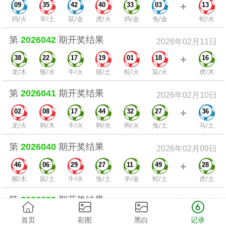
+
09
35
42
40
33
03
13
鸡/火
羊/土
鼠/金
虎/火
鸡/金
兔/金
蛇/水
第
2026042
期开奖结果
2026年02月11日
+
38
22
17
19
01
18
16
龙/木
猴/水
牛/火
猪/土
蛇/火
鼠/火
虎/木
第
2026041
期开奖结果
2026年02月10日
+
02
08
17
44
32
27
36
龙/火
狗/木
牛/火
狗/水
狗/火
兔/土
马/土
第
2026040
期开奖结果
2026年02月09日
+
46
06
29
27
11
49
28
猴/木
鼠/土
牛/水
兔/土
羊/金
蛇/土
虎/土
第
2026039
期开奖结果
2026年02月08日
+
31
20
08
29
10
04
11
首页
彩图
黑白
记录