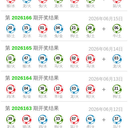
猴/水
龙/火
兔/火
龙/木
鼠/土
猴/火
鼠/火
第
2026166
期开奖结果
2026年06月15日
+
20
15
01
04
21
28
06
猪/土
龙/水
马/水
兔/金
狗/土
兔/土
牛/土
第
2026165
期开奖结果
2026年06月14日
+
11
47
09
49
02
01
03
猴/火
猴/木
狗/木
马/火
蛇/火
马/水
龙/火
第
2026164
期开奖结果
2026年06月13日
+
46
04
38
12
03
02
21
鸡/木
兔/金
蛇/木
羊/金
龙/火
蛇/火
狗/土
第
2026163
期开奖结果
2026年06月12日
+
39
08
10
33
07
41
37
龙/木
猪/木
鸡/火
狗/火
鼠/土
虎/火
马/土