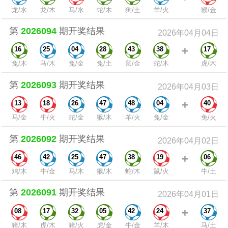
龙/水
龙/木
马/水
蛇/木
狗/土
羊/火
猴/金
第
2026094
期开奖结果
2026年04月04日
+
16
25
04
28
43
38
17
兔/木
马/木
兔/金
兔/土
鼠/金
蛇/木
虎/木
第
2026093
期开奖结果
2026年04月03日
+
13
18
26
47
48
04
40
马/金
牛/火
蛇/金
猴/木
羊/火
兔/金
兔/火
第
2026092
期开奖结果
2026年04月02日
+
46
42
25
47
38
19
06
鸡/木
牛/金
马/木
猴/木
蛇/木
鼠/火
牛/土
第
2026091
期开奖结果
2026年04月01日
+
08
17
32
05
42
24
37
猪/木
虎/木
猪/火
虎/金
牛/金
羊/木
马/土