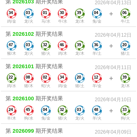
第
2026103
期开奖结果
2026年04月13日
+
34
03
01
30
39
04
06
鸡/金
龙/火
马/水
牛/水
龙/木
兔/金
牛/土
第
2026102
期开奖结果
2026年04月12日
+
47
03
32
46
39
36
20
猴/木
龙/火
猪/火
鸡/木
龙/木
羊/土
猪/土
第
2026101
期开奖结果
2026年04月11日
+
22
08
02
34
20
12
39
鸡/水
猪/木
蛇/火
鸡/金
猪/土
羊/金
龙/木
第
2026100
期开奖结果
2026年04月10日
+
24
45
04
32
03
48
33
羊/木
狗/水
兔/金
猪/火
龙/火
羊/火
狗/火
第
2026099
期开奖结果
2026年04月09日